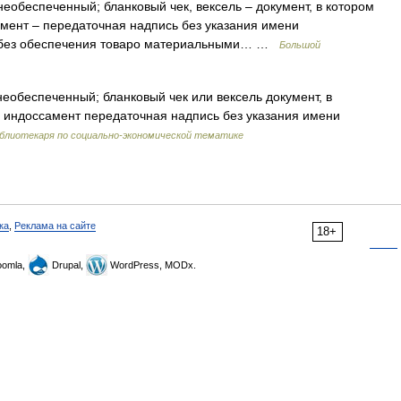
еобеспеченный; бланковый чек, вексель – документ, в котором
мент – передаточная надпись без указания имени
т без обеспечения товаро материальными… …
Большой
обеспеченный; бланковый чек или вексель документ, в
 индоссамент передаточная надпись без указания имени
иблиотекаря по социально-экономической тематике
ка
,
Реклама на сайте
18+
omla,
Drupal,
WordPress, MODx.