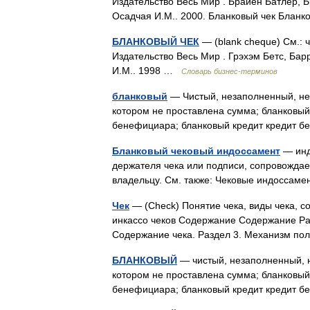
Издательство Весь Мир . Брайен Батлер, Б
Осадчая И.М.. 2000. Бланковый чек Блан
БЛАНКОВЫЙ ЧЕК
— (blank cheque) См.: ч
Издательство Весь Мир . Грэхэм Бетс, Бар
И.М.. 1998 …
Словарь бизнес-терминов
бланковый
— Чистый, незаполненный, нео
котором не проставлена сумма; бланковый
бенефициара; бланковый кредит кредит 
Бланковый чековый индоссамент
— инд
держателя чека или подписи, сопровождае
владельцу. См. также: Чековые индосса
Чек
— (Check) Понятие чека, виды чека, с
инкассо чеков Содержание Содержание Раз
Содержание чека. Раздел 3. Механизм по
БЛАНКОВЫЙ
— чистый, незаполненный, н
котором не проставлена сумма; бланковый
бенефициара; бланковый кредит кредит 