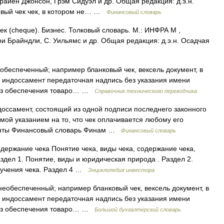
райен Джонсон, Грэм Сидуэл и др. Общая редакция: д.э.н.
ковый чек чек, в котором не… …
Финансовый словарь
ек (cheque). Бизнес. Толковый словарь. М.: ИНФРА М ,
ри Брайндли, С. Уильямс и др. Общая редакция: д.э.н. Осадчая
беспеченный; например бланковый чек, вексель документ, в
 индоссамент передаточная надпись без указания имени
без обеспечения товаро… …
Справочник технического переводчика
оссамент, состоящий из одной подписи последнего законного
мой указанием на то, что чек оплачивается любому его
менты Финансовый словарь Финам …
Финансовый словарь
одержание чека Понятие чека, виды чека, содержание чека,
дел 1. Понятие, виды и юридическая природа . Раздел 2.
лучения чека. Раздел 4 …
Энциклопедия инвестора
еобеспеченный; например бланковый чек, вексель документ, в
 индоссамент передаточная надпись без указания имени
без обеспечения товаро… …
Большой бухгалтерский словарь