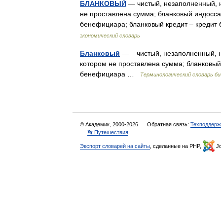
БЛАНКОВЫЙ
— чистый, незаполненный, н
не проставлена сумма; бланковый индосса
бенефициара; бланковый кредит – креди
экономический словарь
Бланковый
— чистый, незаполненный, не
котором не проставлена сумма; бланковый
бенефициара …
Терминологический словарь б
© Академик, 2000-2026
Обратная связь:
Техподдерж
👣 Путешествия
Экспорт словарей на сайты
, сделанные на PHP,
Jo