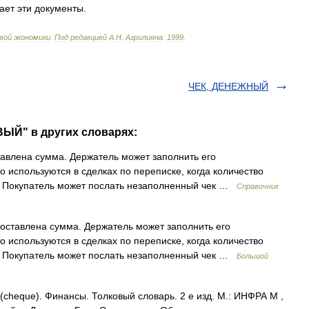
ает
эти
документы
.
вой
экономики
.
Под
редакцией
А
.
Н
.
Азрилияна
.
1999
.
ЧЕК, ДЕНЕЖНЫЙ
ВЫЙ" в других словарях:
тавлена сумма. Держатель может заполнить его
 используются в сделках по переписке, когда количество
о. Покупатель может послать незаполненный чек …
Справочник
роставлена сумма. Держатель может заполнить его
 используются в сделках по переписке, когда количество
о. Покупатель может послать незаполненный чек …
Большой
 (cheque). Финансы. Толковый словарь. 2 е изд. М.: ИНФРА М ,