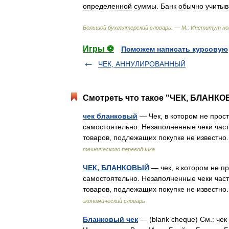
определенной
суммы
.
Банк
обычно
учитыв
Большой
бухгалтерский
словарь
. —
М
.
:
Институт
но
Игры ⚽
Поможем написать курсовую
ЧЕК, АННУЛИРОВАННЫЙ
Смотреть что такое "ЧЕК, БЛАНКО
чек бланковый
— Чек, в котором не прос
самостоятельно. Незаполненные чеки часто
товаров, подлежащих покупке не известн
технического переводчика
ЧЕК, БЛАНКОВЫЙ
— чек, в котором не п
самостоятельно. Незаполненные чеки часто
товаров, подлежащих покупке не известн
экономический словарь
Бланковый чек
— (blank cheque) См.: чек