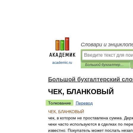
Словари и энциклоп
academic.ru
Большой бухгалтерский словарь
Большой бухгалтерский сло
ЧЕК, БЛАНКОВЫЙ
Толкование
Перевод
ЧЕК
,
БЛАНКОВЫЙ
чек
,
в
котором
не
проставлена
сумма
.
Дер
чеки
часто
используются
в
сделках
по
пере
известно
.
Покупатель
может
послать
неза