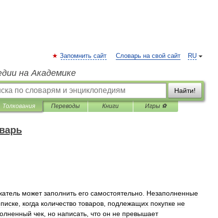
Запомнить сайт
Словарь на свой сайт
RU
едии на Академике
Найти!
Толкования
Переводы
Книги
Игры ⚽
варь
жатель
может
заполнить
его
самостоятельно
.
Незаполненные
писке
,
когда
количество
товаров
,
подлежащих
покупке
не
полненный
чек
,
но
написать
,
что
он
не
превышает